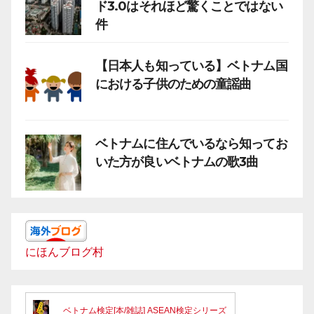
ド3.0はそれほど驚くことではない
件
【日本人も知っている】ベトナム国
における子供のための童謡曲
ベトナムに住んでいるなら知ってお
いた方が良いベトナムの歌3曲
にほんブログ村
ベトナム検定[本/雑誌] ASEAN検定シリーズ