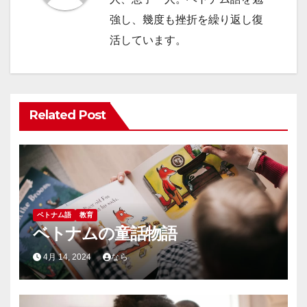
ョ
強し、幾度も挫折を繰り返し復
ン
活しています。
Related Post
ベトナム語
教育
ベトナムの童話物語
4月 14, 2024
なら