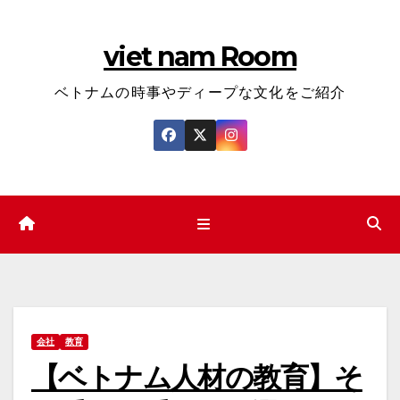
コ
ン
viet nam Room
テ
ン
ベトナムの時事やディープな文化をご紹介
ツ
へ
ス
キ
ッ
プ
会社
教育
【ベトナム人材の教育】そ