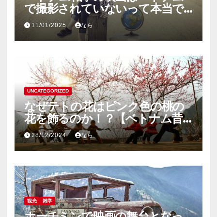
で撮影されていないって本当で
すか？
11/01/2025
なら
UNCATEGORIZED
なぜテトの花はピンク色の桃の
花を飾るのか！？【ベトナム昔
話】
28/12/2024
なら
観光
雑学
ホーチミンで映画の舞台となっ