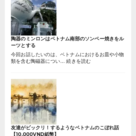
る
ン
の
で
か！？
映
【ベ
画
ト
の
ナ
陶器のミンロンはベトナム南部のソンベー焼きをル
舞
ム
ーツとする
台
昔
と
今回お話したいのは、ベトナムにおけるお皿や小物
話】
な
:
類を含む陶磁器につい…
続きを読む
っ
陶
た
器
有
の
名
ミ
な
ン
場
ロ
所
ン
は
は
ど
ベ
こ
友達がビックリ！するようなベトナムのこぼれ話
ト
で
【10,000VND紙幣】
ナ