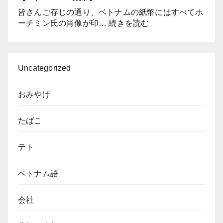
す
ム
皆さんご存じの通り、ベトナムの紙幣にはすべてホ
か？
南
:
ーチミン氏の肖像が印…
続きを読む
部
友
の
達
ソ
が
ン
ビ
Uncategorized
ベ
ッ
ー
ク
おみやげ
焼
リ！
き
す
を
たばこ
る
ル
よ
ー
う
テト
ツ
な
と
ベ
す
ベトナム語
ト
る
ナ
ム
会社
の
こ