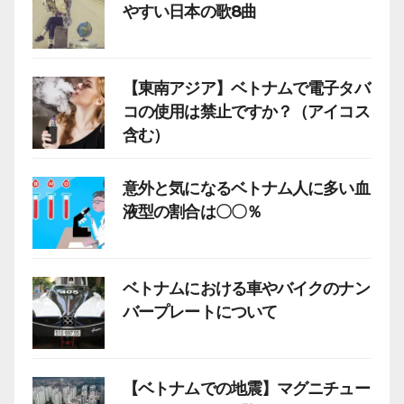
やすい日本の歌8曲
【東南アジア】ベトナムで電子タバ
コの使用は禁止ですか？（アイコス
含む）
意外と気になるベトナム人に多い血
液型の割合は〇〇％
ベトナムにおける車やバイクのナン
バープレートについて
【ベトナムでの地震】マグニチュー