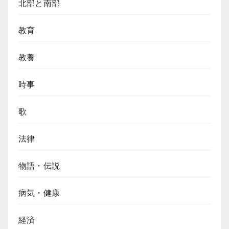
北部と南部
ぼ
れ
教育
話
【10,000VND
紙
教養
幣】
時事
歌
法律
物語・伝説
病気・健康
経済