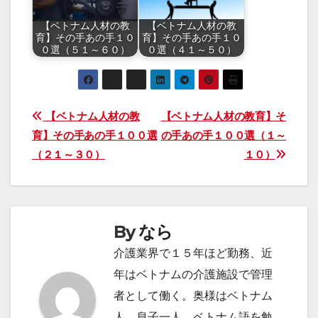
【ベトナム人材の教
【ベトナム人材の教
育】その手あの手１０
育】その手あの手１０
０選（５１～６０）
０選（４１～５０）
投
【ベトナム人材の教
【ベトナム人材の教育】そ
育】その手あの手１００選
の手あの手１００選（１～
稿
（２１～３０）
１０）
ナ
ビ
By
なら
ゲ
介護業界で１５年ほど勤務、近
ー
年はベトナムの介護施設で管理
シ
者として働く。奥様はベトナム
人、息子一人。ベトナム語を勉