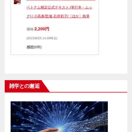
ベトナム検定公式テキスト (単行本・ムッ
ク) / 小高泰/監修 石井彩子/〔ほか〕執筆
2,200円
価格:
(2023/8/25 14:09時点)
感想(0件)
雑学との邂逅