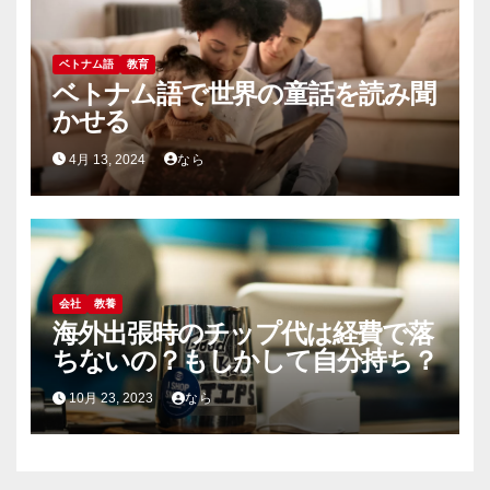
ベトナム語
教育
ベトナム語で世界の童話を読み聞
かせる
4月 13, 2024
なら
会社
教養
海外出張時のチップ代は経費で落
ちないの？もしかして自分持ち？
10月 23, 2023
なら