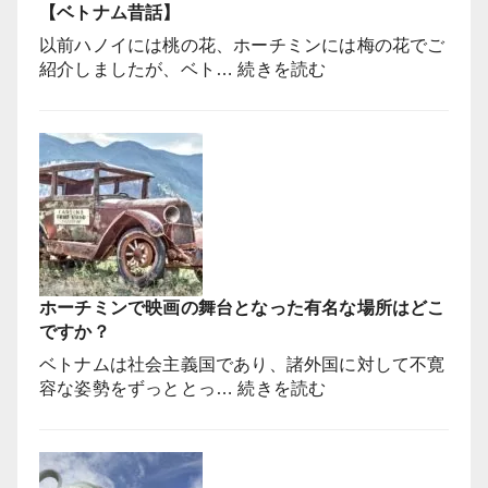
【ベトナム昔話】
ベ
ト
以前ハノイには桃の花、ホーチミンには梅の花でご
ナ
:
紹介しましたが、ベト…
続きを読む
ム
な
で
ぜ
撮
テ
影
ト
さ
の
れ
花
て
は
い
ピ
な
ン
い
ホーチミンで映画の舞台となった有名な場所はどこ
ク
っ
ですか？
色
て
の
ベトナムは社会主義国であり、諸外国に対して不寛
本
桃
:
容な姿勢をずっととっ…
続きを読む
当
の
ホ
で
花
ー
す
を
チ
か？
飾
ミ