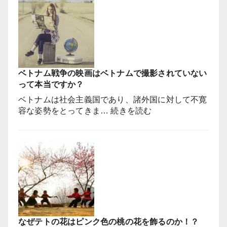
ベトナム戦争の映画はベトナムで撮影されていない
って本当ですか？
ベトナムは社会主義国であり、諸外国に対して不寛
:
容な姿勢をとってきま…
続きを読む
ベ
ト
ナ
ム
戦
争
の
映
画
なぜテトの花はピンク色の桃の花を飾るのか！？
は