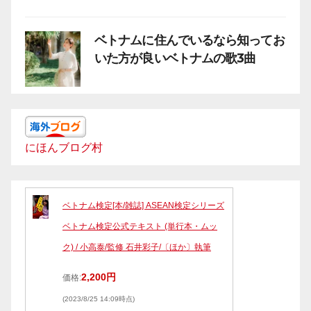
ベトナムに住んでいるなら知ってお
いた方が良いベトナムの歌3曲
にほんブログ村
ベトナム検定[本/雑誌] ASEAN検定シリーズ
ベトナム検定公式テキスト (単行本・ムッ
ク) / 小高泰/監修 石井彩子/〔ほか〕執筆
2,200円
価格:
(2023/8/25 14:09時点)