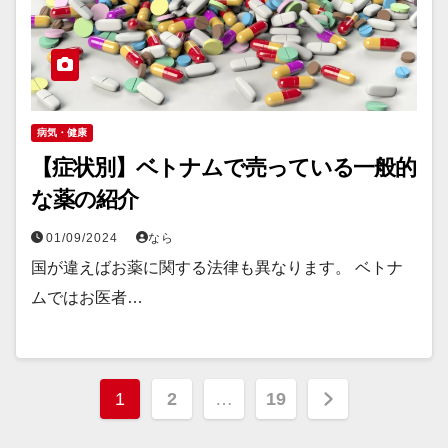
病気・健康
【症状別】ベトナムで売っている一般的
な薬の紹介
01/09/2024
なら
国が違えばお薬に関する法律も異なります。 ベトナ
ムではお医者…
投
1
2
…
19
稿