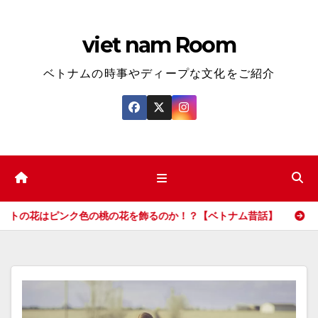
コ
ン
viet nam Room
テ
ン
ベトナムの時事やディープな文化をご紹介
ツ
へ
ス
キ
ッ
プ
桃の花を飾るのか！？【ベトナム昔話】
ホーチミンで映画の舞台