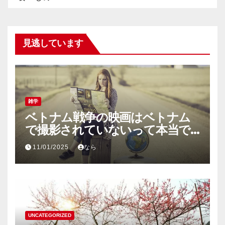
見逃しています
雑学
ベトナム戦争の映画はベトナム
で撮影されていないって本当で
すか？
11/01/2025
なら
UNCATEGORIZED