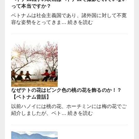
って本当ですか？
ベトナムは社会主義国であり、諸外国に対して不寛
:
容な姿勢をとってきま…
続きを読む
ベ
ト
ナ
ム
戦
争
の
映
画
なぜテトの花はピンク色の桃の花を飾るのか！？
は
【ベトナム昔話】
ベ
ト
以前ハノイには桃の花、ホーチミンには梅の花でご
ナ
:
紹介しましたが、ベト…
続きを読む
ム
な
で
ぜ
撮
テ
影