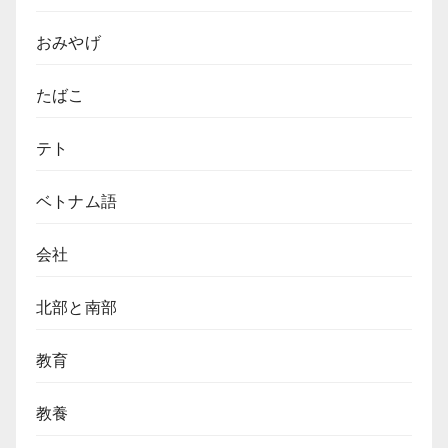
ベ
ッ
ー
ク
おみやげ
焼
リ！
き
す
を
たばこ
る
ル
よ
ー
う
テト
ツ
な
と
ベ
す
ベトナム語
ト
る
ナ
ム
会社
の
こ
北部と南部
ぼ
れ
教育
話
【10,000VND
紙
教養
幣】