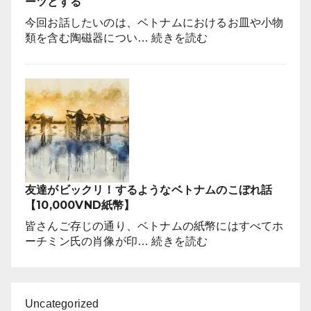
ーツとする
台
昔
と
今回お話したいのは、ベトナムにおけるお皿や小物
話】
な
:
類を含む陶磁器につい…
続きを読む
っ
陶
た
器
有
の
名
ミ
な
ン
場
ロ
所
ン
は
は
ど
ベ
こ
友達がビックリ！するようなベトナムのこぼれ話
ト
で
【10,000VND紙幣】
ナ
す
ム
皆さんご存じの通り、ベトナムの紙幣にはすべてホ
か？
南
:
ーチミン氏の肖像が印…
続きを読む
部
友
の
達
ソ
が
ン
ビ
Uncategorized