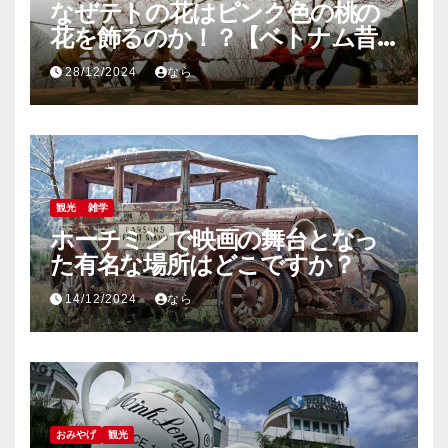
なぜテトの花はピンク色の桃の
花を飾るのか！？【ベトナム昔
話】
28/12/2024
なら
観光
雑学
ホーチミンで映画の舞台となっ
た有名な場所はどこですか？
14/12/2024
なら
おみやげ
観光