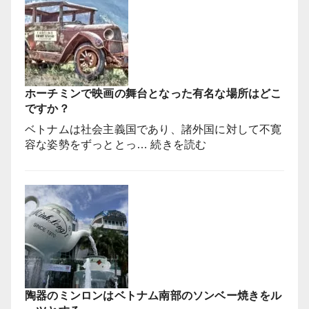
ト
さ
の
れ
花
て
は
い
ピ
な
ン
い
ホーチミンで映画の舞台となった有名な場所はどこ
ク
っ
ですか？
色
て
の
ベトナムは社会主義国であり、諸外国に対して不寛
本
桃
:
容な姿勢をずっととっ…
続きを読む
当
の
ホ
で
花
ー
す
を
チ
か？
飾
ミ
る
ン
の
で
か！？
映
【ベ
画
ト
の
ナ
陶器のミンロンはベトナム南部のソンベー焼きをル
舞
ム