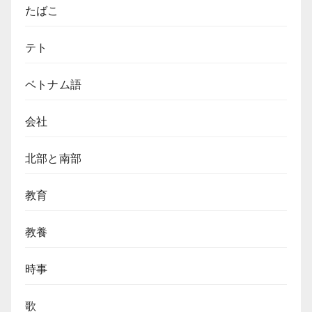
を
たばこ
る
ル
よ
ー
う
テト
ツ
な
と
ベ
す
ベトナム語
ト
る
ナ
ム
会社
の
こ
北部と南部
ぼ
れ
教育
話
【10,000VND
紙
教養
幣】
時事
歌