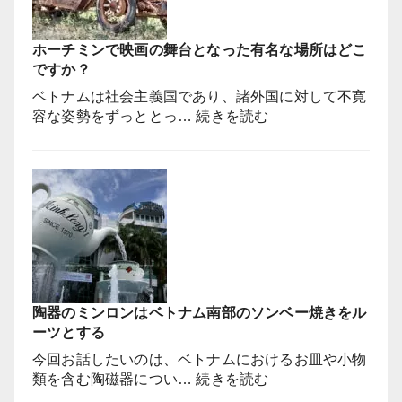
い
ピ
な
ン
い
ホーチミンで映画の舞台となった有名な場所はどこ
ク
っ
ですか？
色
て
の
ベトナムは社会主義国であり、諸外国に対して不寛
本
桃
:
容な姿勢をずっととっ…
続きを読む
当
の
ホ
で
花
ー
す
を
チ
か？
飾
ミ
る
ン
の
で
か！？
映
【ベ
画
ト
の
ナ
陶器のミンロンはベトナム南部のソンベー焼きをル
舞
ム
ーツとする
台
昔
と
今回お話したいのは、ベトナムにおけるお皿や小物
話】
な
:
類を含む陶磁器につい…
続きを読む
っ
陶