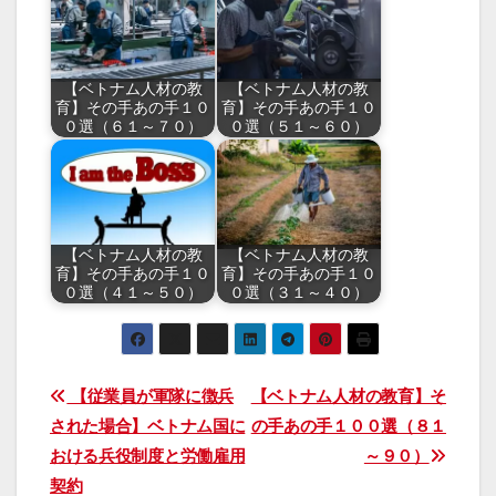
【ベトナム人材の教
【ベトナム人材の教
育】その手あの手１０
育】その手あの手１０
０選（６１～７０）
０選（５１～６０）
【ベトナム人材の教
【ベトナム人材の教
育】その手あの手１０
育】その手あの手１０
０選（４１～５０）
０選（３１～４０）
投
【従業員が軍隊に徴兵
【ベトナム人材の教育】そ
された場合】ベトナム国に
の手あの手１００選（８１
稿
おける兵役制度と労働雇用
～９０）
ナ
契約