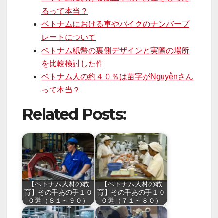
るって本当？
ベトナムにおける車やバイクのナンバープ
レートについて
ベトナム紙幣の裏側デザインと実際の場所
を比較検討した件
ベトナム人の約４０％は苗字がNguyễnさん
って本当？
Related Posts:
【ベトナム人材の教
【ベトナム人材の教
育】その手あの手１０
育】その手あの手１０
０選（８１～９０）
０選（７１～８０）