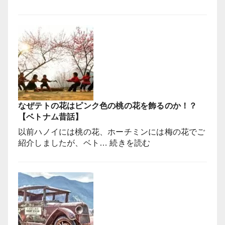
ベ
ト
ナ
ム
戦
争
の
映
画
なぜテトの花はピンク色の桃の花を飾るのか！？
は
【ベトナム昔話】
ベ
ト
以前ハノイには桃の花、ホーチミンには梅の花でご
ナ
:
紹介しましたが、ベト…
続きを読む
ム
な
で
ぜ
撮
テ
影
ト
さ
の
れ
花
て
は