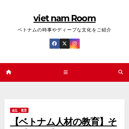
コ
ン
viet nam Room
テ
ン
ベトナムの時事やディープな文化をご紹介
ツ
へ
ス
キ
ッ
プ
会社
教育
【ベトナム人材の教育】そ