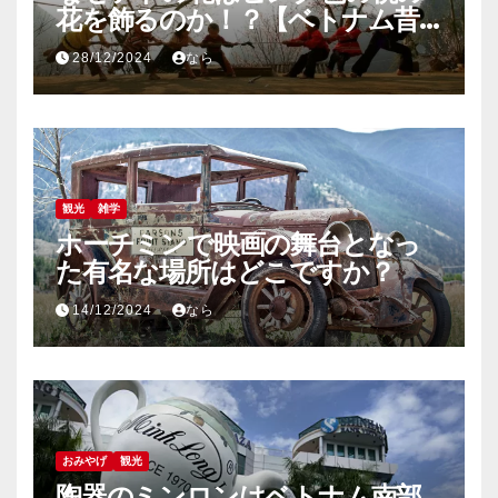
花を飾るのか！？【ベトナム昔
話】
28/12/2024
なら
観光
雑学
ホーチミンで映画の舞台となっ
た有名な場所はどこですか？
14/12/2024
なら
おみやげ
観光
陶器のミンロンはベトナム南部