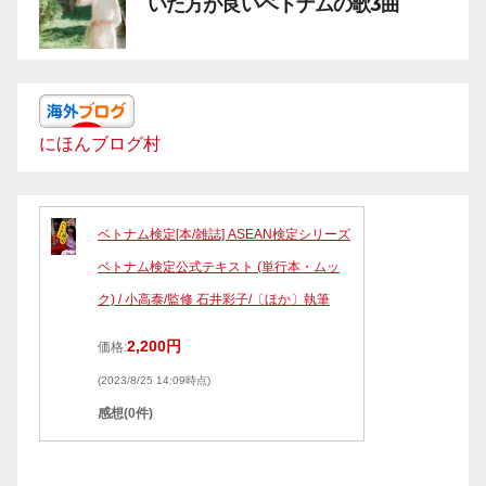
いた方が良いベトナムの歌3曲
にほんブログ村
ベトナム検定[本/雑誌] ASEAN検定シリーズ
ベトナム検定公式テキスト (単行本・ムッ
ク) / 小高泰/監修 石井彩子/〔ほか〕執筆
2,200円
価格:
(2023/8/25 14:09時点)
感想(0件)