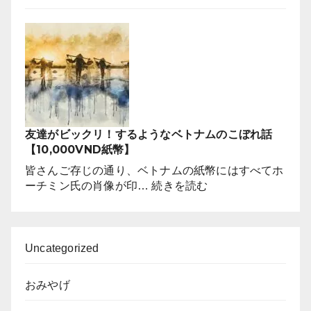
た
器
有
の
名
ミ
な
ン
場
ロ
所
ン
は
は
ど
ベ
こ
友達がビックリ！するようなベトナムのこぼれ話
ト
で
【10,000VND紙幣】
ナ
す
ム
皆さんご存じの通り、ベトナムの紙幣にはすべてホ
か？
南
:
ーチミン氏の肖像が印…
続きを読む
部
友
の
達
ソ
が
ン
ビ
Uncategorized
ベ
ッ
ー
ク
おみやげ
焼
リ！
き
す