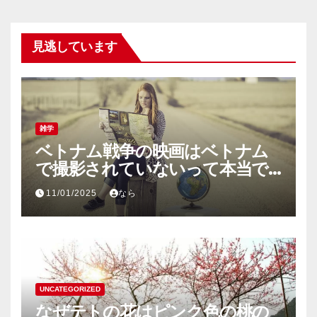
見逃しています
雑学
ベトナム戦争の映画はベトナム
で撮影されていないって本当で
すか？
11/01/2025
なら
UNCATEGORIZED
なぜテトの花はピンク色の桃の