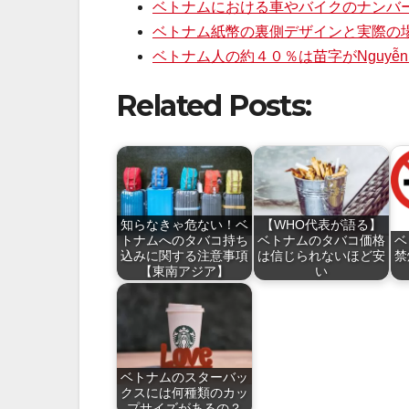
ベトナムにおける車やバイクのナンバ
ベトナム紙幣の裏側デザインと実際の
ベトナム人の約４０％は苗字がNguyễ
Related Posts:
知らなきゃ危ない！ベ
【WHO代表が語る】
トナムへのタバコ持ち
ベトナムのタバコ価格
ベ
込みに関する注意事項
は信じられないほど安
禁
【東南アジア】
い
ベトナムのスターバッ
クスには何種類のカッ
プサイズがあるの？