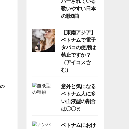
バーされている
歌いやすい日本
の歌8曲
【東南アジア】
ベトナムで電子
タバコの使用は
禁止ですか？
（アイコス含
む）
意外と気になる
の
ベトナム人に多
い血液型の割合
は〇〇％
ベトナムにおけ