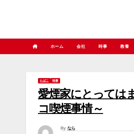
コ
ン
テ
ン
ツ
ホーム
会社
時事
教養
へ
ス
キ
ッ
たばこ
時事
プ
愛煙家にとっては
コ喫煙事情～
By
なら