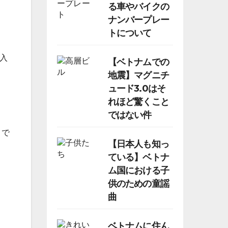
る車やバイクの
ナンバープレー
トについて
入
【ベトナムでの
地震】マグニチ
ュード3.0はそ
れほど驚くこと
ではない件
うで
【日本人も知っ
ている】ベトナ
ム国における子
供のための童謡
曲
ベトナムに住ん