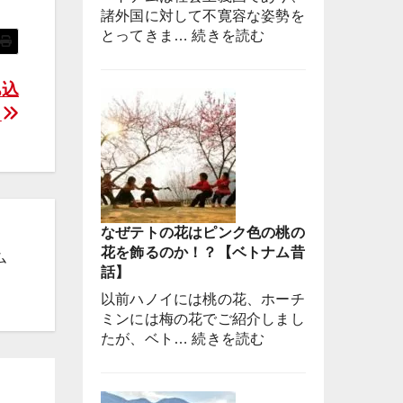
諸外国に対して不寛容な姿勢を
:
とってきま…
続きを読む
ベ
ト
ち込
ナ
】
ム
戦
争
の
映
画
なぜテトの花はピンク色の桃の
は
花を飾るのか！？【ベトナム昔
ベ
ム
話】
ト
ナ
以前ハノイには桃の花、ホーチ
ム
ミンには梅の花でご紹介しまし
で
:
たが、ベト…
続きを読む
撮
な
影
ぜ
さ
テ