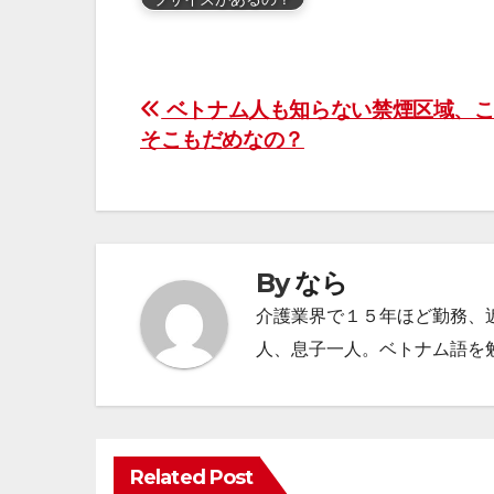
投
ベトナム人も知らない禁煙区域、こ
そこもだめなの？
稿
ナ
ビ
By
なら
ゲ
介護業界で１５年ほど勤務、
ー
人、息子一人。ベトナム語を
シ
ョ
ン
Related Post