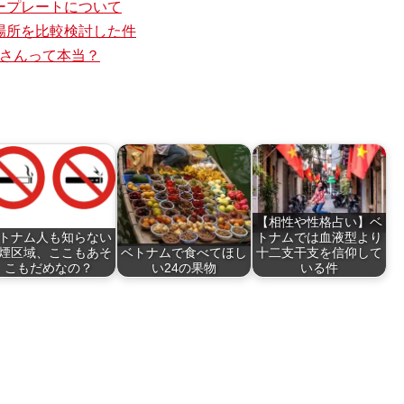
ープレートについて
場所を比較検討した件
nさんって本当？
【相性や性格占い】ベ
トナム人も知らない
トナムでは血液型より
煙区域、ここもあそ
ベトナムで食べてほし
十二支干支を信仰して
こもだめなの？
い24の果物
いる件