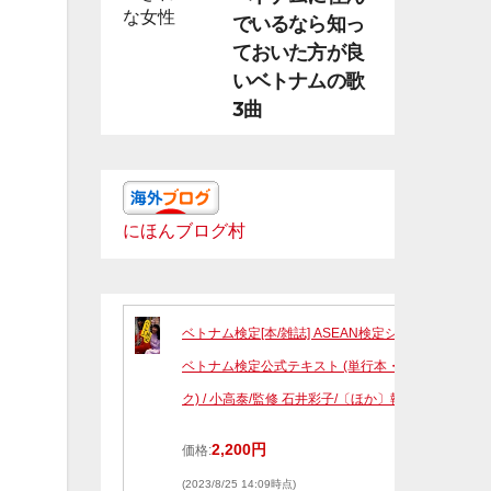
でいるなら知っ
ておいた方が良
いベトナムの歌
3曲
にほんブログ村
ベトナム検定[本/雑誌] ASEAN検定シリーズ
ベトナム検定公式テキスト (単行本・ムッ
ク) / 小高泰/監修 石井彩子/〔ほか〕執筆
2,200円
価格:
(2023/8/25 14:09時点)