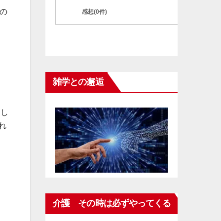
の
感想(0件)
雑学との邂逅
。し
れ
介護 その時は必ずやってくる