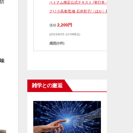
防
ベトナム検定公式テキスト (単行本・ムッ
ク) / 小高泰/監修 石井彩子/〔ほか〕執筆
2,200円
価格:
(2023/8/25 14:09時点)
感想(0件)
味
雑学との邂逅