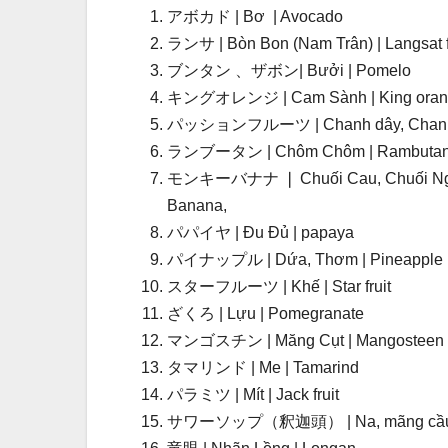
アボカド | Bơ | Avocado
ランサ | Bòn Bon (Nam Trân) | Langsat f
ブンタン 、ザボン| Bưởi | Pomelo
キングオレンジ | Cam Sành | King oran
パッションフルーツ | Chanh dây, Chanh Leo
ランブータン | Chôm Chôm | Rambuta
モンキーバナナ ❘ Chuối Cau, Chuối Ngự | t
Banana,
パパイヤ | Đu Đủ | papaya
パイナップル | Dứa, Thơm | Pineapple
スターフルーツ | Khế | Star fruit
ざくろ | Lựu | Pomegranate
マンゴスチン | Măng Cụt | Mangosteen
タマリンド | Me | Tamarind
パラミツ | Mít | Jack fruit
サワーソップ（釈迦頭） | Na, mãng cầu | Cu