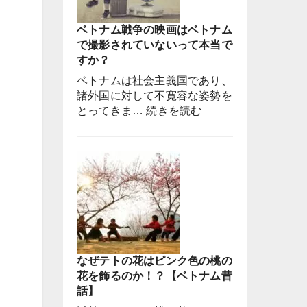
ベトナム戦争の映画はベトナム
で撮影されていないって本当で
すか？
ベトナムは社会主義国であり、
諸外国に対して不寛容な姿勢を
:
とってきま…
続きを読む
ベ
ト
ナ
ム
戦
争
の
映
画
なぜテトの花はピンク色の桃の
は
花を飾るのか！？【ベトナム昔
ベ
話】
ト
ナ