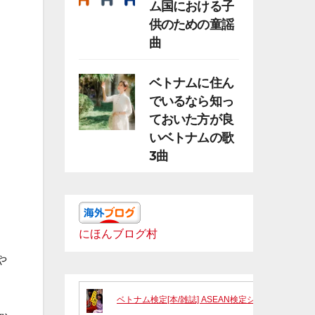
ム国における子
供のための童謡
曲
ベトナムに住ん
でいるなら知っ
ておいた方が良
いベトナムの歌
3曲
にほんブログ村
や
ベトナム検定[本/雑誌] ASEAN検定シリーズ