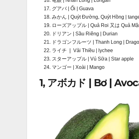
竜眼 | Nhãn Lồng | Longan
グアバ | Ổi | Guava
みかん | Quýt Đường, Quýt Hồng | tange
ローズアップル | Quả Roi 又は Quả Mận |
ドリアン | Sầu Riêng | Durian
ドラゴンフルーツ | Thanh Long | Dragon 
ライチ ❘ Vải Thiều | lychee
スターアップル | Vú Sữa | Star apple
マンゴー | Xoài | Mango
1, アボカド | Bơ | Avo