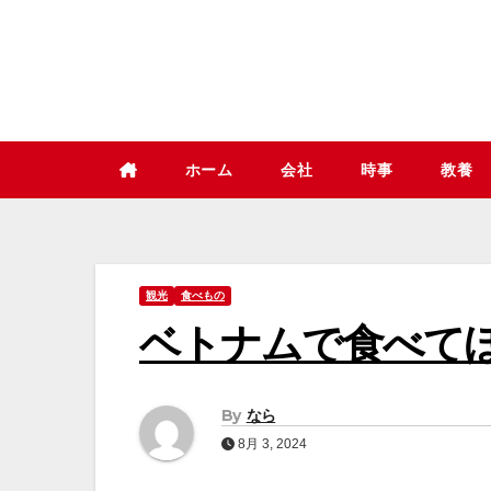
コ
ン
テ
ン
ツ
ホーム
会社
時事
教養
へ
ス
キ
ッ
観光
食べもの
プ
ベトナムで食べてほ
By
なら
8月 3, 2024