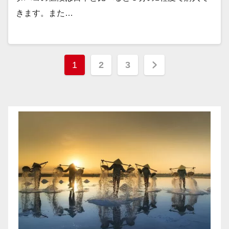
きます。また…
投
1
2
3
稿
の
ペ
ー
ジ
送
り