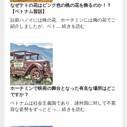
なぜテトの花はピンク色の桃の花を飾るのか！？
は
【ベトナム昔話】
ベ
ト
以前ハノイには桃の花、ホーチミンには梅の花でご
ナ
:
紹介しましたが、ベト…
続きを読む
ム
な
で
ぜ
撮
テ
影
ト
さ
の
れ
花
て
は
い
ピ
な
ン
い
ホーチミンで映画の舞台となった有名な場所はどこ
ク
っ
ですか？
色
て
の
ベトナムは社会主義国であり、諸外国に対して不寛
本
桃
:
容な姿勢をずっととっ…
続きを読む
当
の
ホ
で
花
ー
す
を