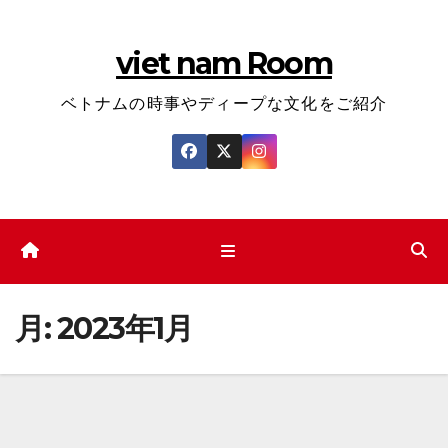
コ
ン
viet nam Room
テ
ン
ベトナムの時事やディープな文化をご紹介
ツ
へ
ス
キ
ッ
プ
月:
2023年1月