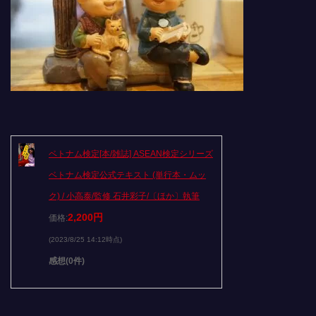
ベトナム検定[本/雑誌] ASEAN検定シリーズ
ベトナム検定公式テキスト (単行本・ムッ
ク) / 小高泰/監修 石井彩子/〔ほか〕執筆
2,200円
価格:
(2023/8/25 14:12時点)
感想(0件)