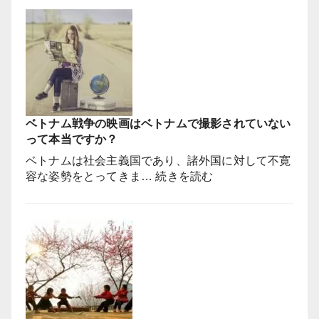
ベトナム戦争の映画はベトナムで撮影されていない
って本当ですか？
ベトナムは社会主義国であり、諸外国に対して不寛
:
容な姿勢をとってきま…
続きを読む
ベ
ト
ナ
ム
戦
争
の
映
画