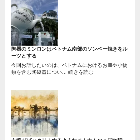
チ
か？
飾
ミ
る
ン
の
で
か！？
映
【ベ
画
ト
の
ナ
陶器のミンロンはベトナム南部のソンベー焼きをル
舞
ム
ーツとする
台
昔
と
今回お話したいのは、ベトナムにおけるお皿や小物
話】
な
:
類を含む陶磁器につい…
続きを読む
っ
陶
た
器
有
の
名
ミ
な
ン
場
ロ
所
ン
は
は
ど
ベ
こ