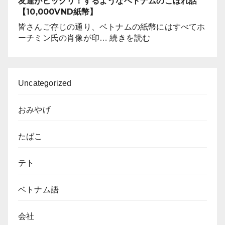
友達がビックリ！するようなベトナムのこぼれ話
ト
で
【10,000VND紙幣】
ナ
す
ム
皆さんご存じの通り、ベトナムの紙幣にはすべてホ
か？
南
:
ーチミン氏の肖像が印…
続きを読む
部
友
の
達
ソ
が
ン
ビ
Uncategorized
ベ
ッ
ー
ク
おみやげ
焼
リ！
き
す
を
たばこ
る
ル
よ
ー
う
テト
ツ
な
と
ベ
す
ベトナム語
ト
る
ナ
ム
会社