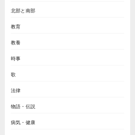
の
こ
北部と南部
ぼ
れ
教育
話
【10,000VND
紙
教養
幣】
時事
歌
法律
物語・伝説
病気・健康