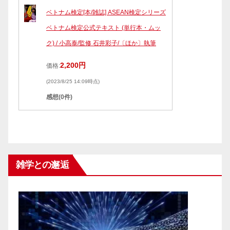
ベトナム検定[本/雑誌] ASEAN検定シリーズ
ベトナム検定公式テキスト (単行本・ムッ
ク) / 小高泰/監修 石井彩子/〔ほか〕執筆
2,200円
価格:
(2023/8/25 14:09時点)
感想(0件)
雑学との邂逅