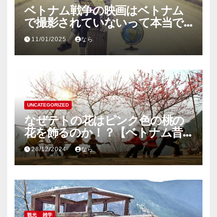
ベトナム戦争の映画はベトナム
で撮影されていないって本当で
すか？
11/01/2025
なら
UNCATEGORIZED
なぜテトの花はピンク色の桃の
花を飾るのか！？【ベトナム昔
話】
28/12/2024
なら
観光
雑学