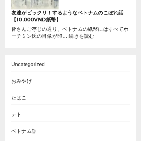
ど
ベ
こ
友達がビックリ！するようなベトナムのこぼれ話
ト
で
【10,000VND紙幣】
ナ
す
ム
皆さんご存じの通り、ベトナムの紙幣にはすべてホ
か？
南
:
ーチミン氏の肖像が印…
続きを読む
部
友
の
達
ソ
が
ン
ビ
Uncategorized
ベ
ッ
ー
ク
おみやげ
焼
リ！
き
す
を
たばこ
る
ル
よ
ー
う
テト
ツ
な
と
ベ
す
ベトナム語
ト
る
ナ