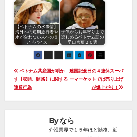
【ベトナムの水事情】
海外への短期旅行者や
子供からお年寄りまで
水が合わない人への８
楽しめるベトナム語の
アドバイス
早口言葉２０選
投
ベトナム共産国が明か
建国記念日の４連休スーパ
す【収賄、賄賂】に関する
ーマーケットでは売り上げ
稿
違反行為
が爆上がり！
ナ
ビ
By
なら
ゲ
介護業界で１５年ほど勤務、近
ー