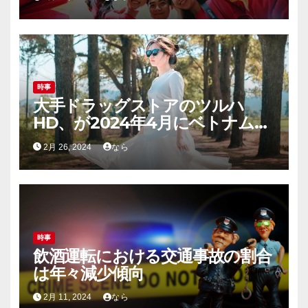
時事
大手ドラッグストアのツルハ
HD、が2024年4月にベトナムへ
進出!
2月 26, 2024
なら
時事
飲酒運転における交通事故の割合
は年々減少傾向
2月 11, 2024
なら