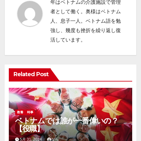
年はベトナムの介護施設で管理
シ
者として働く。奥様はベトナム
ョ
人、息子一人。ベトナム語を勉
強し、幾度も挫折を繰り返し復
ン
活しています。
Related Post
教養
時事
ベトナムでは誰が一番偉いの？
【役職】
5月 31, 2024
なら