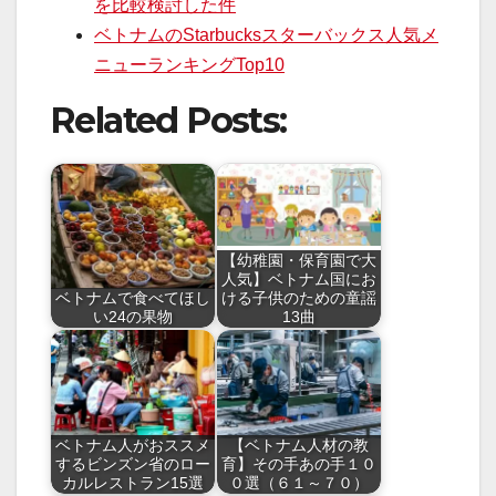
を比較検討した件
ベトナムのStarbucksスターバックス人気メ
ニューランキングTop10
Related Posts:
【幼稚園・保育園で大
人気】ベトナム国にお
ベトナムで食べてほし
ける子供のための童謡
い24の果物
13曲
ベトナム人がおススメ
【ベトナム人材の教
するビンズン省のロー
育】その手あの手１０
カルレストラン15選
０選（６１～７０）