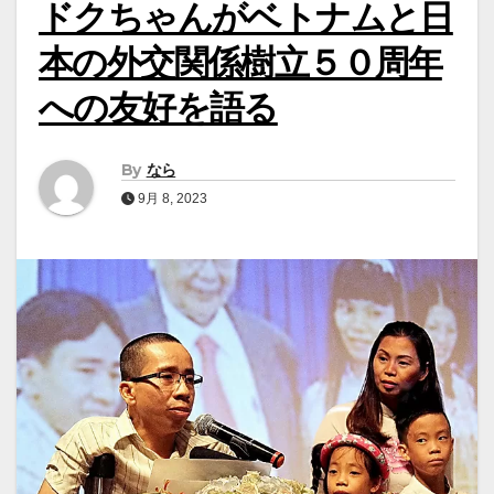
ドクちゃんがベトナムと日
本の外交関係樹立５０周年
への友好を語る
By
なら
9月 8, 2023