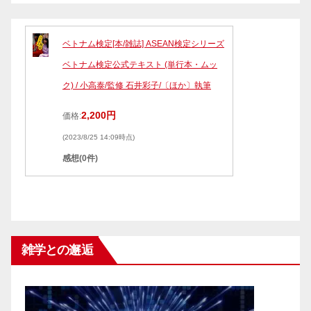
ベトナム検定[本/雑誌] ASEAN検定シリーズ
ベトナム検定公式テキスト (単行本・ムッ
ク) / 小高泰/監修 石井彩子/〔ほか〕執筆
2,200円
価格:
(2023/8/25 14:09時点)
感想(0件)
雑学との邂逅