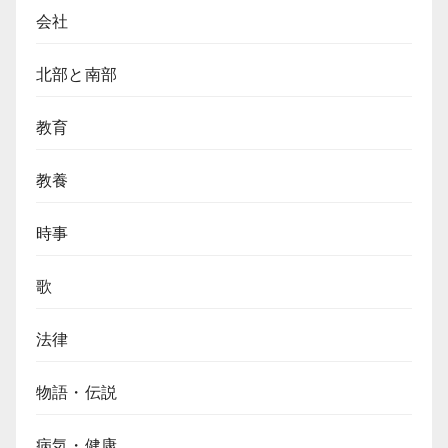
ム
会社
の
こ
北部と南部
ぼ
れ
教育
話
【10,000VND
紙
教養
幣】
時事
歌
法律
物語・伝説
病気・健康