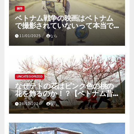
雑学
ベトナム戦争の映画はベトナム
で撮影されていないって本当で
すか？
11/01/2025
なら
UNCATEGORIZED
なぜテトの花はピンク色の桃の
花を飾るのか！？【ベトナム昔
話】
28/12/2024
なら