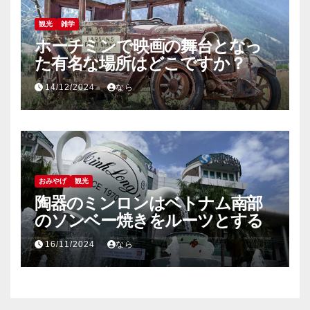
観光
雑学
ホーチミンで映画の舞台となっ
た有名な場所はどこですか？
14/12/2024
なら
おみやげ
観光
陶器のミンロンはベトナム南部
のソンベー焼きをルーツとする
16/11/2024
なら