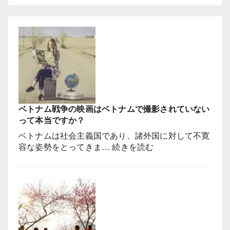
ベトナム戦争の映画はベトナムで撮影されていない
って本当ですか？
ベトナムは社会主義国であり、諸外国に対して不寛
:
容な姿勢をとってきま…
続きを読む
ベ
ト
ナ
ム
戦
争
の