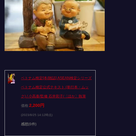
ベトナム検定[本/雑誌] ASEAN検定シリーズ
ベトナム検定公式テキスト (単行本・ムッ
ク) / 小高泰/監修 石井彩子/〔ほか〕執筆
2,200円
価格:
(2023/8/25 14:12時点)
感想(0件)