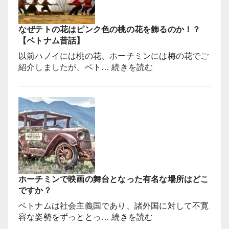
映
画
なぜテトの花はピンク色の桃の花を飾るのか！？
は
【ベトナム昔話】
ベ
ト
以前ハノイには桃の花、ホーチミンには梅の花でご
ナ
:
紹介しましたが、ベト…
続きを読む
ム
な
で
ぜ
撮
テ
影
ト
さ
の
れ
花
て
は
い
ピ
な
ン
い
ホーチミンで映画の舞台となった有名な場所はどこ
ク
っ
ですか？
色
て
の
ベトナムは社会主義国であり、諸外国に対して不寛
本
桃
:
容な姿勢をずっととっ…
続きを読む
当
の
ホ