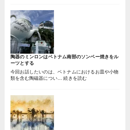
で
花
ー
す
を
チ
か？
飾
ミ
る
ン
の
で
か！？
映
【ベ
画
ト
の
ナ
陶器のミンロンはベトナム南部のソンベー焼きをル
舞
ム
ーツとする
台
昔
と
今回お話したいのは、ベトナムにおけるお皿や小物
話】
な
:
類を含む陶磁器につい…
続きを読む
っ
陶
た
器
有
の
名
ミ
な
ン
場
ロ
所
ン
は
は