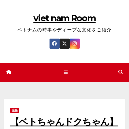
コ
ン
viet nam Room
テ
ン
ベトナムの時事やディープな文化をご紹介
ツ
へ
ス
キ
ッ
プ
時事
【ベトちゃんドクちゃん】