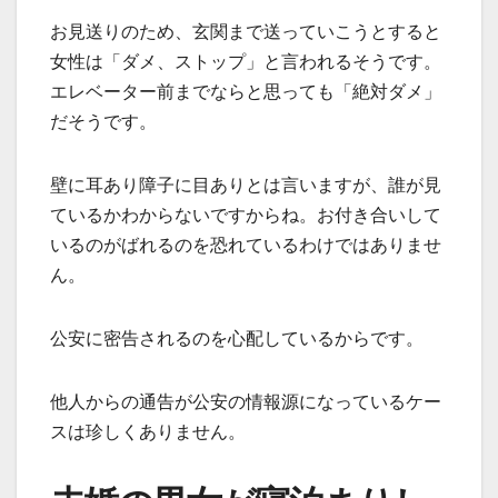
お見送りのため、玄関まで送っていこうとすると
女性は「ダメ、ストップ」と言われるそうです。
エレベーター前までならと思っても「絶対ダメ」
だそうです。
壁に耳あり障子に目ありとは言いますが、誰が見
ているかわからないですからね。お付き合いして
いるのがばれるのを恐れているわけではありませ
ん。
公安に密告されるのを心配しているからです。
他人からの通告が公安の情報源になっているケー
スは珍しくありません。