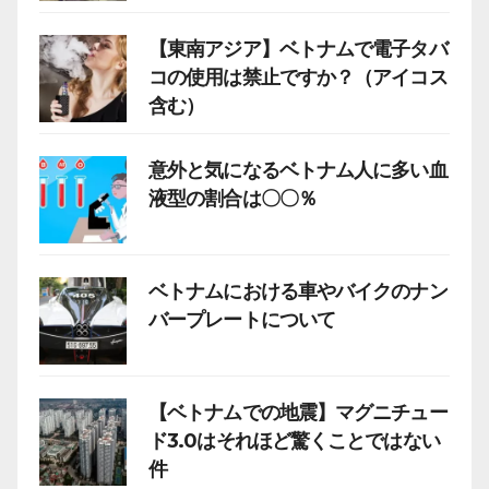
【東南アジア】ベトナムで電子タバ
コの使用は禁止ですか？（アイコス
含む）
意外と気になるベトナム人に多い血
液型の割合は〇〇％
ベトナムにおける車やバイクのナン
バープレートについて
【ベトナムでの地震】マグニチュー
ド3.0はそれほど驚くことではない
件