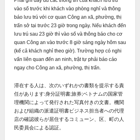
Phải ghi đầy đủ các thông tin của khách lưu trú
vào sổ trước khi khách vào phòng nghỉ và thông
báo lưu trú với cơ quan Công an xã, phường, thị
trấn sở tại trước 23 giờ trong ngày. Nếu khách đến
lưu trú sau 23 giờ thì vào sổ và thông báo cho cơ
quan Công an vào trước 8 giờ sáng ngày hôm sau
(kể cả khách nghỉ theo giờ). Trường hợp có nghi
vấn liên quan đến an ninh, trật tự phải báo cáo
ngay cho Công an xã, phường, thị trấn.
滞在する人は、次のいずれかの書類を提示する責
任があります:身分証明書;旅券;ベトナムの国家管
理機関によって発行された写真付きの文書。機関
および組織の派遣証明書ビジネス担当者への代理
店の確認彼らが居住するコミューン、区、町の人
民委員会による認証。