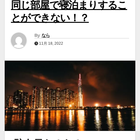
同じ部屋で寝泊まりするこ
とができない！？
By
なら
11月 18, 2022