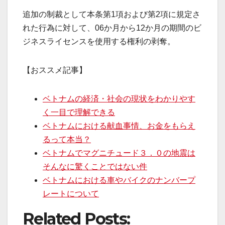
追加の制裁として本条第1項および第2項に規定さ
れた行為に対して、06か月から12か月の期間のビ
ジネスライセンスを使用する権利の剥奪。
【おススメ記事】
ベトナムの経済・社会の現状をわかりやす
く一目で理解できる
ベトナムにおける献血事情、お金をもらえ
るって本当？
ベトナムでマグニチュード３．０の地震は
そんなに驚くことではない件
ベトナムにおける車やバイクのナンバープ
レートについて
Related Posts: