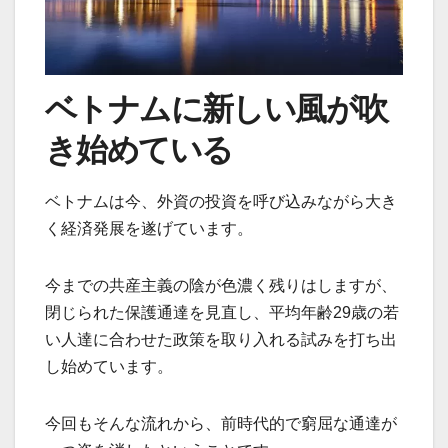
ベトナムに新しい風が吹
き始めている
ベトナムは今、外資の投資を呼び込みながら大き
く経済発展を遂げています。
今までの共産主義の陰が色濃く残りはしますが、
閉じられた保護通達を見直し、平均年齢29歳の若
い人達に合わせた政策を取り入れる試みを打ち出
し始めています。
今回もそんな流れから、前時代的で窮屈な通達が