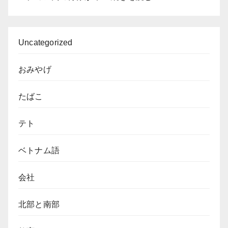
部
友
の
達
ソ
が
ン
ビ
Uncategorized
ベ
ッ
ー
ク
おみやげ
焼
リ！
き
す
を
たばこ
る
ル
よ
ー
う
テト
ツ
な
と
ベ
す
ベトナム語
ト
る
ナ
ム
会社
の
こ
北部と南部
ぼ
れ