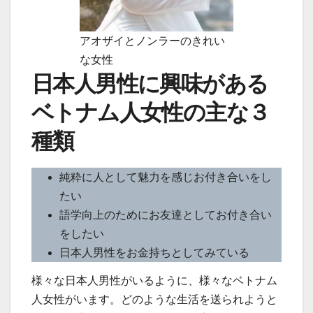
アオザイとノンラーのきれい
な女性
日本人男性に興味がある
ベトナム人女性の主な３
種類
純粋に人として魅力を感じお付き合いをし
たい
語学向上のためにお友達としてお付き合い
をしたい
日本人男性をお金持ちとしてみている
様々な日本人男性がいるように、様々なベトナム
人女性がいます。どのような生活を送られようと