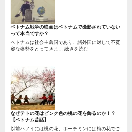
ベトナム戦争の映画はベトナムで撮影されていない
って本当ですか？
ベトナムは社会主義国であり、諸外国に対して不寛
:
容な姿勢をとってきま…
続きを読む
ベ
ト
ナ
ム
戦
争
の
映
画
なぜテトの花はピンク色の桃の花を飾るのか！？
は
【ベトナム昔話】
ベ
ト
以前ハノイには桃の花、ホーチミンには梅の花でご