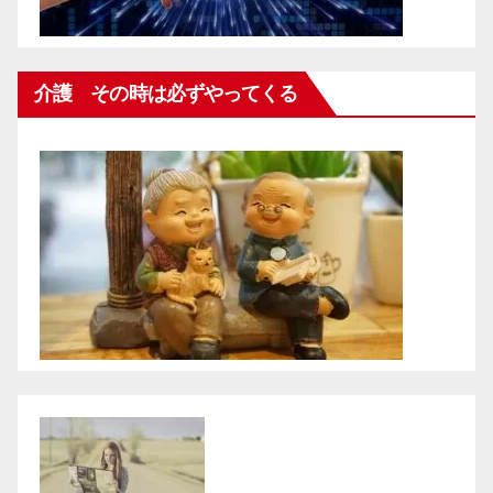
介護 その時は必ずやってくる