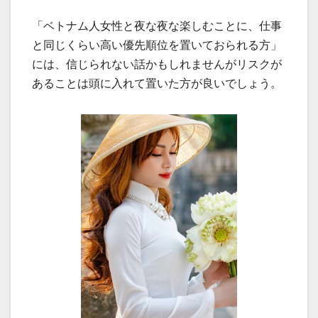
「ベトナム人女性と夜な夜な楽しむことに、仕事
と同じくらい高い優先順位を置いておられる方」
には、信じられない話かもしれませんがリスクが
あることは頭に入れて置いた方が良いでしょう。