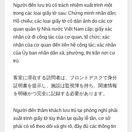
Người đến lưu trú có trách nhiệm xuất trình một
trong các loại giấy tờ sau: Chứng minh nhân dân;
Hộ chiếu; các loại giấy tờ có dán ảnh do các cơ
quan quản lý Nhà nước Việt Nam cấp; giấy xác
nhận cử đi công tác của cơ quan, tổ chức; xác
nhận của cơ quan đến liên hệ công tác; xác nhận
của Ủy ban nhân dân xã, phường, thị trấn nơi cư
trú.
客室に滞在する訪問者は、フロントデスクで身分
証明書を提示し、施設は監視簿を持ち、関連情報
を明確かつ完全に記録する必要があります。
Người đến thăm khách lưu trú tại phòng nghỉ phải
xuất trình giấy tờ tùy thân tại quầy lễ tân, cơ sở
phải có sổ theo dõi và ghi rõ, đầy đủ các thông tin