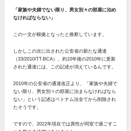
「家族や夫婦でない限り、男女別々の部屋に泊め
なければならない」
この一文が根拠となったと推察しています。
しかしこの次に出された公安省の新たな通達
（33/2010/TT-BCA）、約10年後の2010年に更新
された通達には、この記述が消えているんです。
2010年の公安省の通達改正より、「家族や夫婦で
ない限り、男女別々の部屋に泊まらなければなら
ない」という記述はベトナム法全てから削除され
たそうです。
ですので、2022年現在では異性が同室で過ごすこ