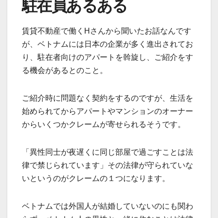
駐在員あるある
賃貸不動産で働くHさんから聞いたお話なんです
が、ベトナムには日本の企業が多く進出されてお
り、駐在者向けのアパートを斡旋し、ご紹介をす
る機会があるとのこと。
ご紹介時に問題なく契約をするのですが、生活を
始められてからアパートやマンションのオーナー
からいくつかクレームが寄せられるそうです。
「異性同士が夜遅くに同じ部屋で過ごすことは法
律で禁じられています」その法律が守られていな
いというのがクレームの１つになります。
ベトナムでは外国人が結婚していないのにも関わ