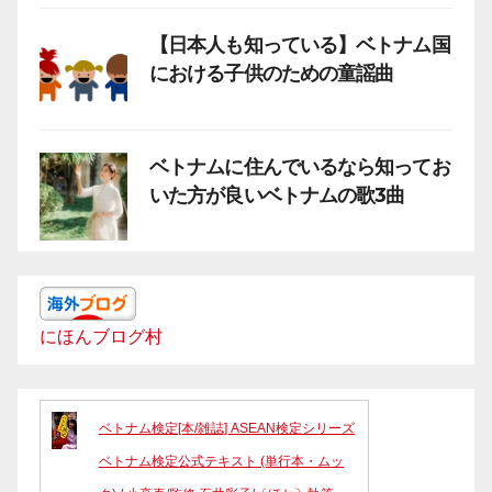
【日本人も知っている】ベトナム国
における子供のための童謡曲
ベトナムに住んでいるなら知ってお
いた方が良いベトナムの歌3曲
にほんブログ村
ベトナム検定[本/雑誌] ASEAN検定シリーズ
ベトナム検定公式テキスト (単行本・ムッ